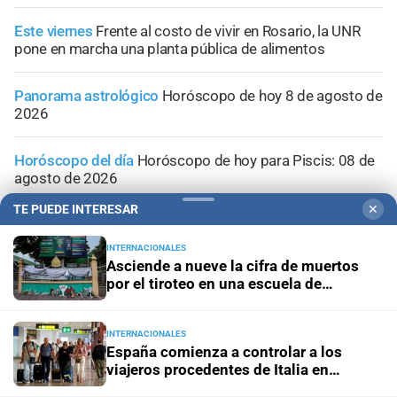
Este viernes
Frente al costo de vivir en Rosario, la UNR
pone en marcha una planta pública de alimentos
Panorama astrológico
Horóscopo de hoy 8 de agosto de
2026
Horóscopo del día
Horóscopo de hoy para Piscis: 08 de
agosto de 2026
TE PUEDE INTERESAR
✕
Horóscopo del día
Horóscopo de hoy para Acuario: 08
de agosto de 2026
INTERNACIONALES
Asciende a nueve la cifra de muertos
por el tiroteo en una escuela de
Tailandia
INTERNACIONALES
España comienza a controlar a los
viajeros procedentes de Italia en
aeropuertos y fronteras