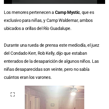
0
seconds
Los menores pertenecen a
Camp Mystic
, que es
of
1
exclusivo para niñas, y Camp Waldemar, ambos
minute,
51
ubicados a orillas del Río Guadalupe.
seconds
Durante una rueda de prensa este mediodía, el juez
del Condado Kerr, Rob Kelly, dijo que estaban
enterados de la desaparición de algunos niños. Las
niñas desaparecidas son veinte, pero no sabía
cuántos eran los varones.