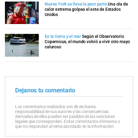
Nueva York se lleva la peor parte
Una ola de
calor extrema golpea el este de Estados
Unidos
En la tierra y el mar
Según el Observatorio
Copernicus, el mundo volvió a vivir otro mayo
caluroso
Dejanos tu comentario
Los comentarios realizados son de exclusiva
responsabilidad de sus autores y las consecuencias
derivadas de ellos pueden ser pasibles de las sanciones
legales que correspondan. Evitar comentarios ofensivos o
que no respondan al tema abordado en la información.