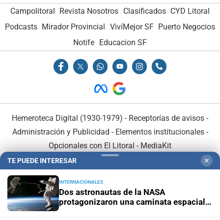
Campolitoral
Revista Nosotros
Clasificados
CYD Litoral
Podcasts
Mirador Provincial
VivíMejor SF
Puerto Negocios
Notife
Educacion SF
Hemeroteca Digital (1930-1979)
-
Receptorías de avisos
-
Administración y Publicidad
-
Elementos institucionales
-
Opcionales con El Litoral
-
MediaKit
TE PUEDE INTERESAR
✕
El Litoral es miembro de:
INTERNACIONALES
Dos astronautas de la NASA
protagonizaron una caminata espacial
de seis horas y media