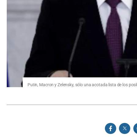
Putin, Macron y Zelensky, sólo una acotada lista de los posi