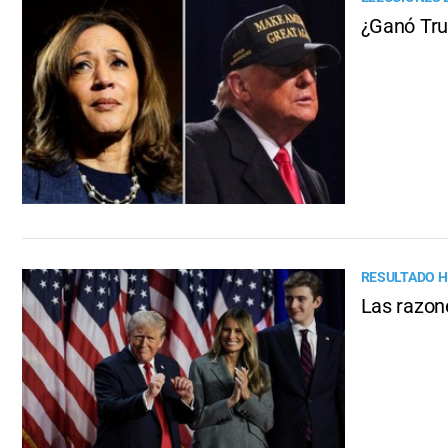
¿Ganó Tru
RESULTADO H
Las razone