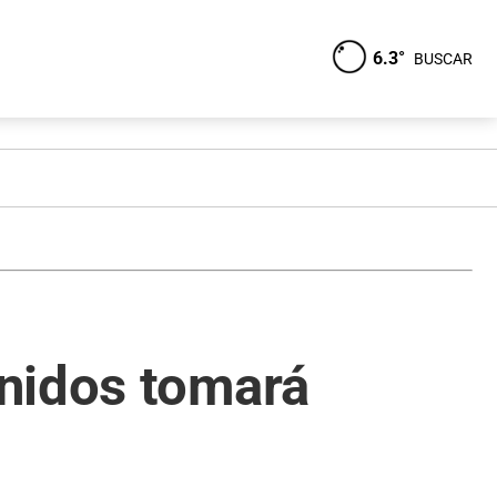
6.3°
BUSCAR
Unidos tomará