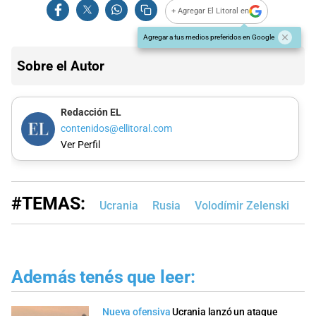
+ Agregar El Litoral en
Agregar a tus medios preferidos en Google
Sobre el Autor
Redacción EL
contenidos@ellitoral.com
Ver Perfil
#TEMAS:
Ucrania
Rusia
Volodímir Zelenski​
Además tenés que leer:
Nueva ofensiva
Ucrania lanzó un ataque