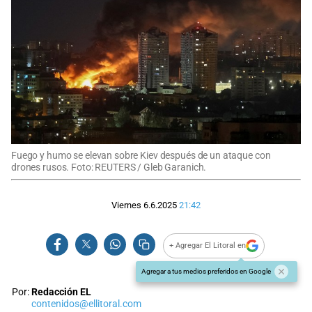
Fuego y humo se elevan sobre Kiev después de un ataque con
drones rusos. Foto: REUTERS / Gleb Garanich.
Viernes 6.6.2025
21:42
+ Agregar El Litoral en
Agregar a tus medios preferidos en Google
Por:
Redacción EL
contenidos@ellitoral.com