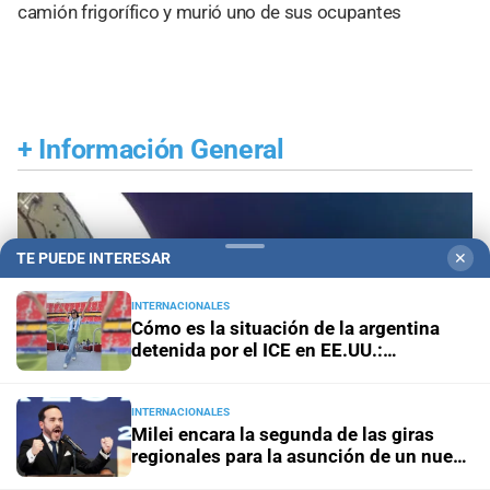
camión frigorífico y murió uno de sus ocupantes
+
Información General
TE PUEDE INTERESAR
✕
INTERNACIONALES
Cómo es la situación de la argentina
detenida por el ICE en EE.UU.:
"Hablamos una vez por día"
INTERNACIONALES
Milei encara la segunda de las giras
regionales para la asunción de un nuevo
aliado