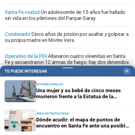
Santa Fe ciudad
Un adolescente de 15 años fue hallado
sin vida en los piletones del Parque Garay
Condenado
Cinco años de prisión por asaltar y golpear a
su propia madre en Monte Vera
Operativo de la PDI
Allanaron cuatro viviendas en Santa
Fe y secuestraron 12 armas de fuego: hay dos detenidos
TE PUEDE INTERESAR
✕
Narcos barriales
Persecución en Santa Fe: cuatro
aprehendidos con un arma, cocaína y dinero
INTERNACIONALES
Una mujer y su bebé de cinco meses
murieron frente a la Estatua de la
Libertad
ÁREA METROPOLITANA
Dónde acudir: el mapa de puntos de
+
Información General
encuentro en Santa Fe ante una posible
emergencia hídrica