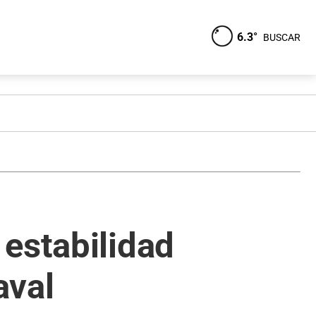
6.3°
BUSCAR
estabilidad
aval