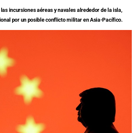
ó las incursiones aéreas y navales alrededor de la isla,
al por un posible conflicto militar en Asia-Pacífico.