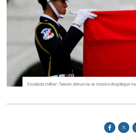
Escalada militar: Taiwán denuncia un masivo despliegue na