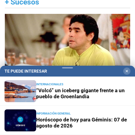
+
Sucesos
TE PUEDE INTERESAR
✕
INTERNACIONALES
“Volcó” un iceberg gigante frente a un
pueblo de Groenlandia
Juicio oral
Declaración clave: el enfermero
aseguró que Maradona “fue al baño” la noche
INFORMACIÓN GENERAL
anterior a su muerte
Horóscopo de hoy para Géminis: 07 de
agosto de 2026