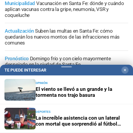
Municipalidad
Vacunación en Santa Fe: dónde y cuándo
aplican vacunas contra la gripe, neumonía, VSR y
coqueluche
Actualización
Suben las multas en Santa Fe: cómo
quedarán los nuevos montos de las infracciones más
comunes
Pronóstico
Domingo frío y con cielo mayormente
despejado en la ciudad de Santa Fe
TE PUEDE INTERESAR
✕
Santa Fe ciudad
Esmeralda Este II: la Villa Suramericana
OPINIÓN
que después de los Juegos será hogar de 346 familias
El viento se llevó a un grande y la
tormenta nos trajo basura
DEPORTES
La increíble asistencia con un lateral
+
Sucesos
con mortal que sorprendió al fútbol
ruso