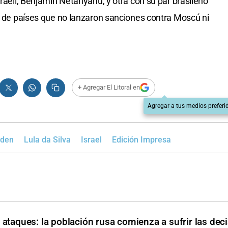
sraelí, Benjamin Netanyahu, y otra con su par brasileño
es de países que no lanzaron sanciones contra Moscú ni
+ Agregar El Litoral en
Agregar a tus medios preferi
iden
Lula da Silva
Israel
Edición Impresa
 ataques: la población rusa comienza a sufrir las dec