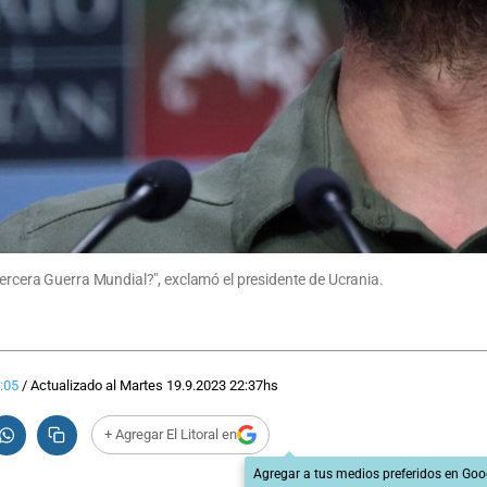
Tercera Guerra Mundial?", exclamó el presidente de Ucrania.
:05
/
Actualizado al
Martes 19.9.2023
22:37
hs
+ Agregar El Litoral en
Agregar a tus medios preferidos en Goo