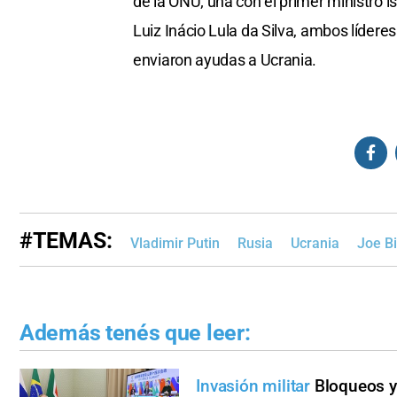
de la ONU; una con el primer ministro i
Luiz Inácio Lula da Silva, ambos líder
enviaron ayudas a Ucrania.
#TEMAS:
Vladimir Putin
Rusia
Ucrania
Joe B
Además tenés que leer:
Invasión militar
Bloqueos y