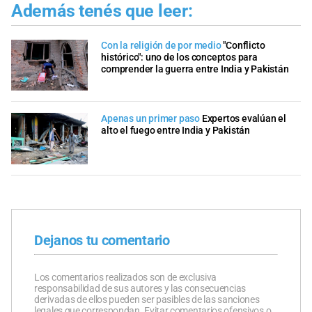
Además tenés que leer:
Con la religión de por medio
"Conflicto
histórico": uno de los conceptos para
comprender la guerra entre India y Pakistán
Apenas un primer paso
Expertos evalúan el
alto el fuego entre India y Pakistán
Dejanos tu comentario
Los comentarios realizados son de exclusiva
responsabilidad de sus autores y las consecuencias
derivadas de ellos pueden ser pasibles de las sanciones
legales que correspondan. Evitar comentarios ofensivos o