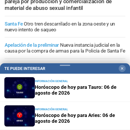
pareja por producción y comercialización de
material de abuso sexual infantil
Santa Fe
Otro tren descarrilado en la zona oeste y un
nuevo intento de saqueo
Apelación de la preliminar
Nueva instancia judicial en la
causa por la compra de armas para la Policía de Santa Fe
Geriátrico del horror
Ratifican tres denuncias previas al
TE PUEDE INTERESAR
✕
incendio y piden que la prueba se incorpore a la
investigación
INFORMACIÓN GENERAL
Horóscopo de hoy para Tauro: 06 de
agosto de 2026
En Clucellas
Accidente fatal en la Autovía 19: volcó un
camión frigorífico y murió uno de sus ocupantes
INFORMACIÓN GENERAL
Horóscopo de hoy para Aries: 06 de
agosto de 2026