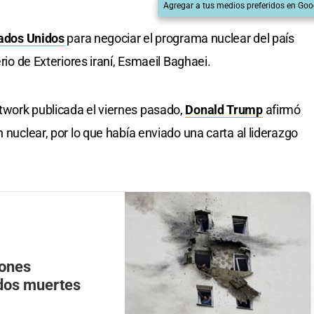
Agregar a tus medios preferidos en Goo
ados Unidos
para negociar el programa nuclear del país
erio de Exteriores iraní, Esmaeil Baghaei.
twork publicada el viernes pasado,
Donald Trump
afirmó
n nuclear, por lo que había enviado una carta al liderazgo
rones
 dos muertes