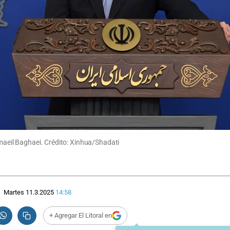
smaeil Baghaei. Crédito: Xinhua/Shadati
Martes 11.3.2025
14:58
+ Agregar El Litoral en