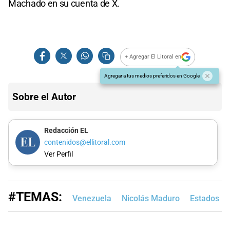
Machado en su cuenta de X.
+ Agregar El Litoral en
Agregar a tus medios preferidos en Google
Sobre el Autor
Redacción EL
contenidos@ellitoral.com
Ver Perfil
#TEMAS:
Venezuela
Nicolás Maduro
Estados U