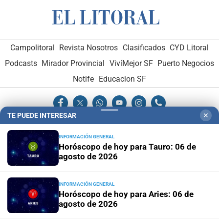
Campolitoral
Revista Nosotros
Clasificados
CYD Litoral
Podcasts
Mirador Provincial
VivíMejor SF
Puerto Negocios
Notife
Educacion SF
TE PUEDE INTERESAR
✕
INFORMACIÓN GENERAL
Horóscopo de hoy para Tauro: 06 de
Hemeroteca Digital (1930-1979)
-
Receptorías de avisos
-
agosto de 2026
Administración y Publicidad
-
Elementos institucionales
-
Opcionales con El Litoral
-
MediaKit
INFORMACIÓN GENERAL
Horóscopo de hoy para Aries: 06 de
agosto de 2026
El Litoral es miembro de: