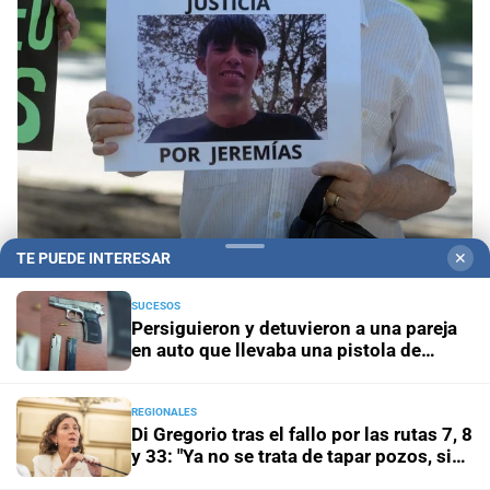
TE PUEDE INTERESAR
✕
Penas máximas
Pedirán 15 años de prisión para
madre e hija por el crimen de Jeremías Monzón
SUCESOS
Persiguieron y detuvieron a una pareja
en auto que llevaba una pistola de
Encubrimiento agravado
Caso Agostina Vega: la
grueso calibre
reacción de sus abuelos tras las nuevas detenciones
REGIONALES
Di Gregorio tras el fallo por las rutas 7, 8
En la zona noroeste
Persiguieron y detuvieron a una
y 33: "Ya no se trata de tapar pozos, sino
pareja en auto que llevaba una pistola de grueso calibre
de obras definitivas"