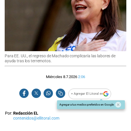
Para EE. UU., el regreso de Machado complicaría las labores de
ayuda tras los terremotos.
Miércoles 8.7.2026
2:06
+ Agregar El Litoral en
Agregar a tus medios preferidos en Google
Por:
Redacción EL
contenidos@ellitoral.com