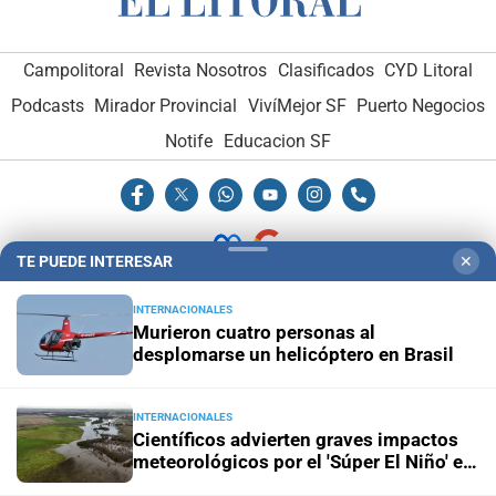
Campolitoral
Revista Nosotros
Clasificados
CYD Litoral
Podcasts
Mirador Provincial
VivíMejor SF
Puerto Negocios
Notife
Educacion SF
TE PUEDE INTERESAR
✕
Hemeroteca Digital (1930-1979)
-
Receptorías de avisos
-
INTERNACIONALES
Murieron cuatro personas al
Administración y Publicidad
-
Elementos institucionales
-
desplomarse un helicóptero en Brasil
Opcionales con El Litoral
-
MediaKit
INTERNACIONALES
El Litoral es miembro de:
Científicos advierten graves impactos
meteorológicos por el 'Súper El Niño' en
América Latina