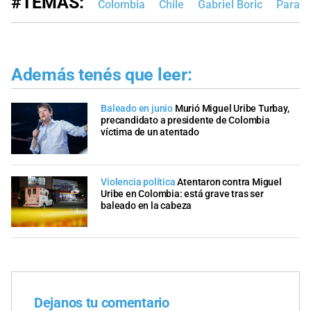
#TEMAS:
Colombia
Chile
Gabriel Boric
Parag
Además tenés que leer:
Baleado en junio
Murió Miguel Uribe Turbay,
precandidato a presidente de Colombia
víctima de un atentado
Violencia política
Atentaron contra Miguel
Uribe en Colombia: está grave tras ser
baleado en la cabeza
Dejanos tu comentario