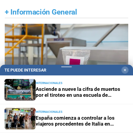
+
Información General
TE PUEDE INTERESAR
✕
INTERNACIONALES
Asciende a nueve la cifra de muertos
por el tiroteo en una escuela de
Tailandia
INTERNACIONALES
Este viernes
Frente al costo de vivir en Rosario, la
España comienza a controlar a los
UNR pone en marcha una planta pública de
viajeros procedentes de Italia en
alimentos
aeropuertos y fronteras