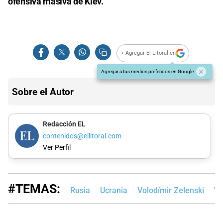
ofensiva masiva de Kiev.
+ Agregar El Litoral en
Agregar a tus medios preferidos en Google
Sobre el Autor
Redacción EL
contenidos@ellitoral.com
Ver Perfil
#TEMAS:
Rusia
Ucrania
Volodímir Zelenski​
Vl