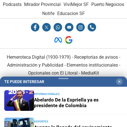
Podcasts
Mirador Provincial
VivíMejor SF
Puerto Negocios
Notife
Educacion SF
Hemeroteca Digital (1930-1979)
-
Receptorías de avisos
-
Administración y Publicidad
-
Elementos institucionales
-
Opcionales con El Litoral
-
MediaKit
TE PUEDE INTERESAR
✕
El Litoral es miembro de:
INTERNACIONALES
Abelardo De la Espriella ya es
presidente de Colombia
DEPORTES
En Asociación con: