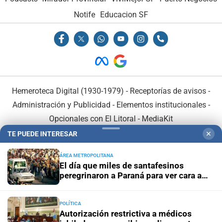
Notife
Educacion SF
Hemeroteca Digital (1930-1979)
-
Receptorías de avisos
-
Administración y Publicidad
-
Elementos institucionales
-
Opcionales con El Litoral
-
MediaKit
TE PUEDE INTERESAR
✕
El Litoral es miembro de:
ÁREA METROPOLITANA
El día que miles de santafesinos
peregrinaron a Paraná para ver cara a
cara al Papa
POLÍTICA
En Asociación con:
Autorización restrictiva a médicos