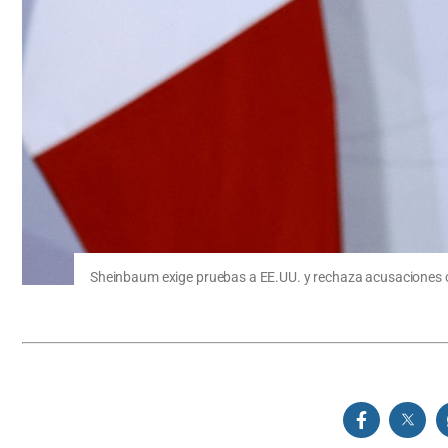
Sheinbaum exige pruebas a EE.UU. y rechaza acusaciones 