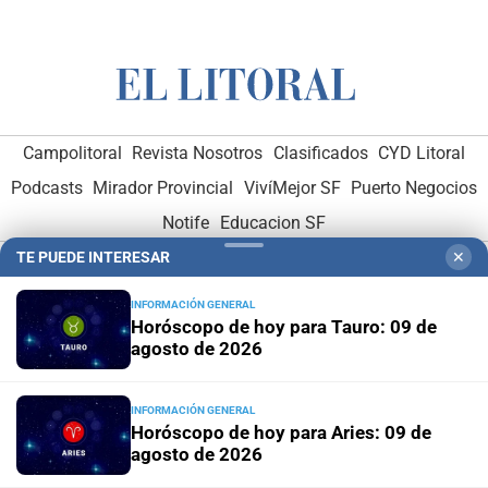
Campolitoral
Revista Nosotros
Clasificados
CYD Litoral
Podcasts
Mirador Provincial
VivíMejor SF
Puerto Negocios
Notife
Educacion SF
TE PUEDE INTERESAR
✕
INFORMACIÓN GENERAL
Horóscopo de hoy para Tauro: 09 de
agosto de 2026
Hemeroteca Digital (1930-1979)
-
Receptorías de avisos
-
INFORMACIÓN GENERAL
Administración y Publicidad
-
Elementos institucionales
-
Horóscopo de hoy para Aries: 09 de
Opcionales con El Litoral
-
MediaKit
agosto de 2026