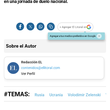
en una jornada de duelo nacional.
+ Agregar El Litoral en
Agregar a tus medios preferidos en Google
Sobre el Autor
Redacción EL
contenidos@ellitoral.com
Ver Perfil
#TEMAS:
Rusia
Ucrania
Volodímir Zelenski​
Vl