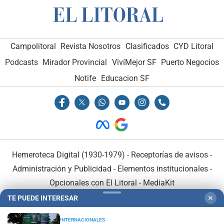
Campolitoral
Revista Nosotros
Clasificados
CYD Litoral
Podcasts
Mirador Provincial
VivíMejor SF
Puerto Negocios
Notife
Educacion SF
Hemeroteca Digital (1930-1979)
-
Receptorías de avisos
-
Administración y Publicidad
-
Elementos institucionales
-
Opcionales con El Litoral
-
MediaKit
TE PUEDE INTERESAR
✕
El Litoral es miembro de:
INTERNACIONALES