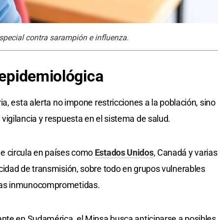
ecial contra sarampión e influenza.
 epidemiológica
a, esta alerta no impone restricciones a la población, sino
igilancia y respuesta en el sistema de salud.
e circula en países como
Estados Unidos
, Canadá y varias
cidad de transmisión, sobre todo en grupos vulnerables
nas inmunocomprometidas.
ante en Sudamérica, el Minsa busca anticiparse a posibles