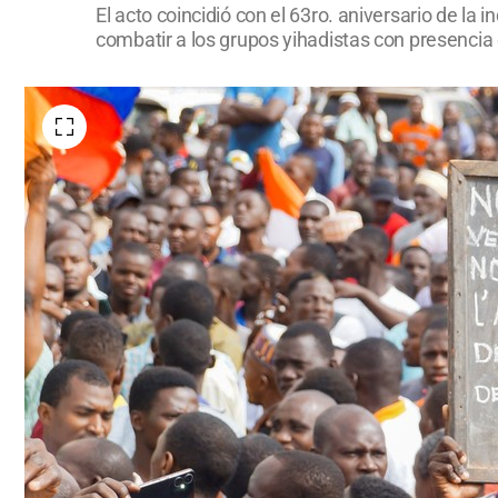
El acto coincidió con el 63ro. aniversario de l
combatir a los grupos yihadistas con presencia 