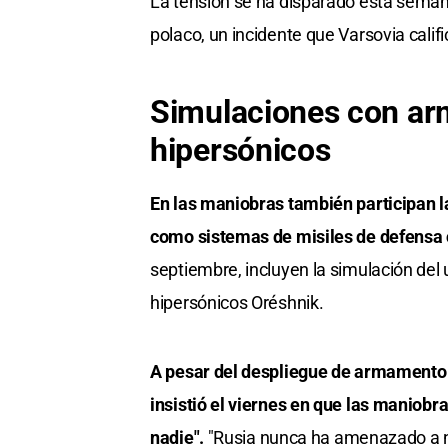
La tensión se ha disparado esta seman
polaco, un incidente que Varsovia calif
Simulaciones con arm
hipersónicos
En las maniobras también participan l
como sistemas de misiles de defensa 
septiembre, incluyen la simulación del 
hipersónicos Oréshnik.
A pesar del despliegue de armamento e
insistió el viernes en que las maniobra
nadie".
"Rusia nunca ha amenazado a n