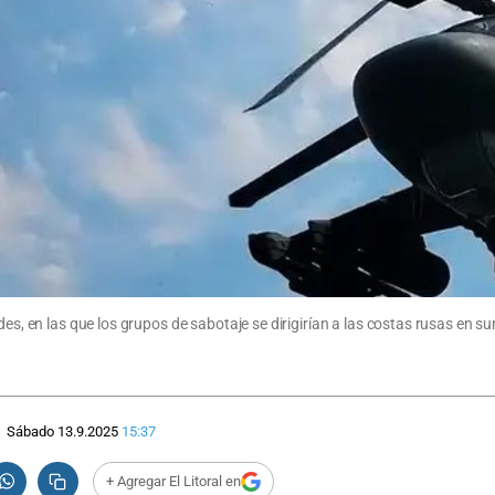
des, en las que los grupos de sabotaje se dirigirían a las costas rusas en s
Sábado 13.9.2025
15:37
+ Agregar El Litoral en