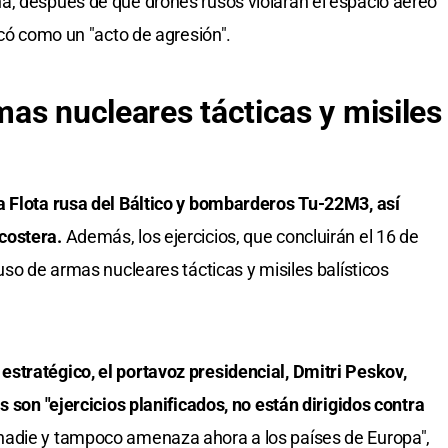
a, después de que drones rusos violaran el espacio aéreo
icó como un "acto de agresión".
as nucleares tácticas y misiles
a Flota rusa del Báltico y bombarderos Tu-22M3, así
costera.
Además, los ejercicios, que concluirán el 16 de
uso de armas nucleares tácticas y misiles balísticos
stratégico, el portavoz presidencial, Dmitri Peskov,
s son "ejercicios planificados, no están dirigidos contra
adie y tampoco amenaza ahora a los países de Europa",