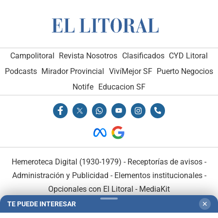
Campolitoral
Revista Nosotros
Clasificados
CYD Litoral
Podcasts
Mirador Provincial
VivíMejor SF
Puerto Negocios
Notife
Educacion SF
Hemeroteca Digital (1930-1979)
-
Receptorías de avisos
-
Administración y Publicidad
-
Elementos institucionales
-
Opcionales con El Litoral
-
MediaKit
TE PUEDE INTERESAR
✕
El Litoral es miembro de: