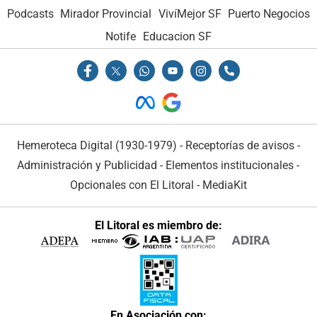
Podcasts
Mirador Provincial
VivíMejor SF
Puerto Negocios
Notife
Educacion SF
Hemeroteca Digital (1930-1979)
-
Receptorías de avisos
-
Administración y Publicidad
-
Elementos institucionales
-
Opcionales con El Litoral
-
MediaKit
El Litoral es miembro de:
En Asociación con: