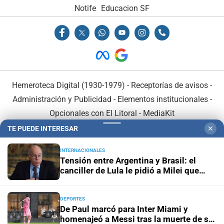
Notife
Educacion SF
Hemeroteca Digital (1930-1979)
-
Receptorías de avisos
-
Administración y Publicidad
-
Elementos institucionales
-
Opcionales con El Litoral
-
MediaKit
TE PUEDE INTERESAR
✕
El Litoral es miembro de:
INTERNACIONALES
Tensión entre Argentina y Brasil: el
canciller de Lula le pidió a Milei que
“pare las agresiones”
DEPORTES
En Asociación con:
De Paul marcó para Inter Miami y
homenajeó a Messi tras la muerte de su