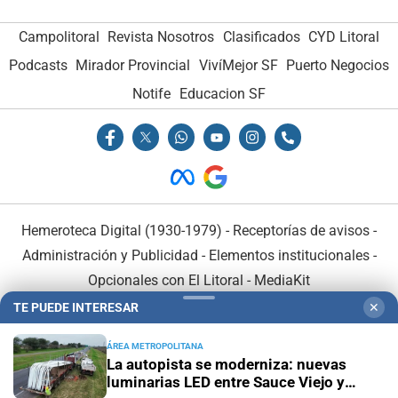
Campolitoral
Revista Nosotros
Clasificados
CYD Litoral
Podcasts
Mirador Provincial
VivíMejor SF
Puerto Negocios
Notife
Educacion SF
Hemeroteca Digital (1930-1979)
-
Receptorías de avisos
-
Administración y Publicidad
-
Elementos institucionales
-
Opcionales con El Litoral
-
MediaKit
TE PUEDE INTERESAR
✕
El Litoral es miembro de:
ÁREA METROPOLITANA
La autopista se moderniza: nuevas
luminarias LED entre Sauce Viejo y