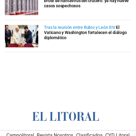
brote de hantavirus del crucero: ya hay nueve
casos sospechosos
Tras la reunión entre Rubio y León XIV
El
Vaticano y Washington fortalecen el diálogo
diplomático
Campolitoral
Revista Nosotros
Clasificados
CYD Litoral