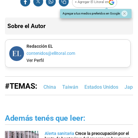
+ Agregar El Litoral en
Agregar a tus medios preferidos en Google
Sobre el Autor
Redacción EL
contenidos@ellitoral.com
Ver Perfil
#TEMAS:
China
Taiwán
Estados Unidos
Japó
Además tenés que leer:
Alerta sanitaria
Crece la preocupación por el