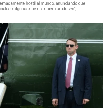
xtremadamente hostil al mundo, anunciando que
ncluso algunos que ni siquiera producen”,