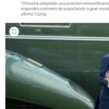
“China ha adoptado una posición extraordinari
impondrá controles de exportación a gran escal
afirmó Trump.