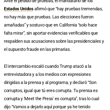
Ante el pedido de pruebas, el mandatario de los
of
0
Estados Unidos
afirmó que “hay pruebas tremendas,
seconds
no hay más que pruebas. Las elecciones fueron
amañadas” y sostuvo que en California “solo hace
falta mirar”, sin aportar evidencias verificables que
respalden sus acusaciones sobre las presidenciales y
el supuesto fraude en las primarias.
El intercambio escaló cuando Trump atacó a la
entrevistadora y a los medios con expresiones
dirigidas a la prensa y al programa, y declaró “Son
corruptos, igual que tú eres corrupta. Tu prensa es
corrupta y 'Meet the Press' es corrupta”, tras lo cual
dijo “Vamos a dejarlo aquí porque ya he tenido