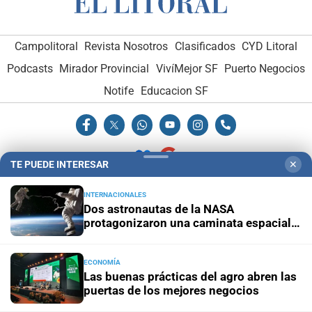
Campolitoral
Revista Nosotros
Clasificados
CYD Litoral
Podcasts
Mirador Provincial
VivíMejor SF
Puerto Negocios
Notife
Educacion SF
TE PUEDE INTERESAR
✕
INTERNACIONALES
Hemeroteca Digital (1930-1979)
-
Receptorías de avisos
-
Dos astronautas de la NASA
Administración y Publicidad
-
Elementos institucionales
-
protagonizaron una caminata espacial
de seis horas y media
Opcionales con El Litoral
-
MediaKit
ECONOMÍA
Las buenas prácticas del agro abren las
El Litoral es miembro de:
puertas de los mejores negocios