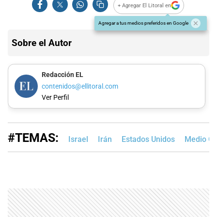
+ Agregar El Litoral en
Agregar a tus medios preferidos en Google
Sobre el Autor
Redacción EL
contenidos@ellitoral.com
Ver Perfil
#TEMAS:
Israel
Irán
Estados Unidos
Medio Or