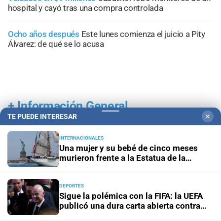
hospital y cayó tras una compra controlada
Ocho años después
Este lunes comienza el juicio a Pity
Álvarez: de qué se lo acusa
+
Información General
TE PUEDE INTERESAR
✕
INTERNACIONALES
Una mujer y su bebé de cinco meses
murieron frente a la Estatua de la
Libertad
DEPORTES
Sigue la polémica con la FIFA: la UEFA
publicó una dura carta abierta contra
Infantino