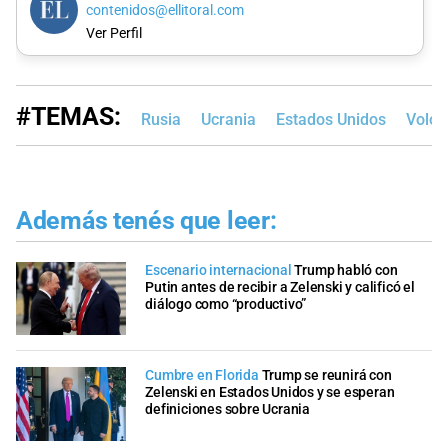
contenidos@ellitoral.com
Ver Perfil
#TEMAS:
Rusia
Ucrania
Estados Unidos
Volod
Además tenés que leer:
Escenario internacional
Trump habló con
Putin antes de recibir a Zelenski y calificó el
diálogo como “productivo”
Cumbre en Florida
Trump se reunirá con
Zelenski en Estados Unidos y se esperan
definiciones sobre Ucrania