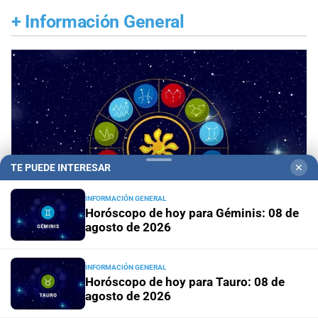
+
Información General
TE PUEDE INTERESAR
✕
INFORMACIÓN GENERAL
Horóscopo de hoy para Géminis: 08 de
agosto de 2026
Panorama astrológico
Horóscopo de hoy 8 de
INFORMACIÓN GENERAL
Horóscopo de hoy para Tauro: 08 de
agosto de 2026
agosto de 2026