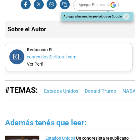
+ Agregar El Litoral en
Agregar a tus medios preferidos en Google
Sobre el Autor
Redacción EL
contenidos@ellitoral.com
Ver Perfil
#TEMAS:
Estados Unidos
Donald Trump
NASA
Además tenés que leer:
Estados Unidos
Un congresista republicano