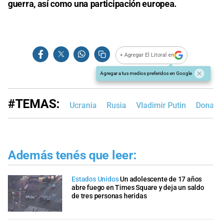
guerra, así como una participación europea.
+ Agregar El Litoral en
Agregar a tus medios preferidos en Google
#TEMAS:
Ucrania
Rusia
Vladimir Putin
Donald
Además tenés que leer:
Estados Unidos
Un adolescente de 17 años
abre fuego en Times Square y deja un saldo
de tres personas heridas