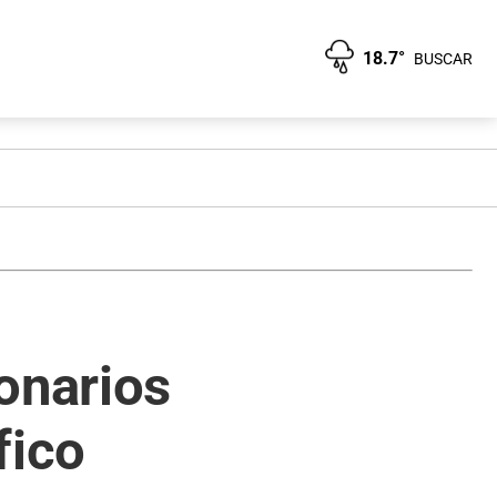
18.7°
BUSCAR
onarios
fico