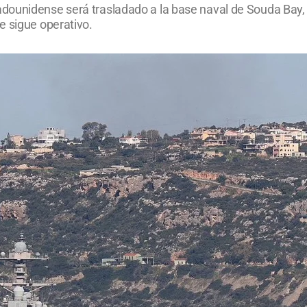
dounidense será trasladado a la base naval de Souda Bay, 
e sigue operativo.