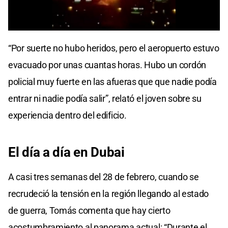
0
seconds
“Por suerte no hubo heridos, pero el aeropuerto estuvo
of
0
evacuado por unas cuantas horas. Hubo un cordón
seconds
policial muy fuerte en las afueras que que nadie podía
entrar ni nadie podía salir”, relató el joven sobre su
experiencia dentro del edificio.
El día a día en Dubai
A casi tres semanas del 28 de febrero, cuando se
recrudeció la tensión en la región llegando al estado
de guerra, Tomás comenta que hay cierto
acostumbramiento al panorama actual: “Durante el