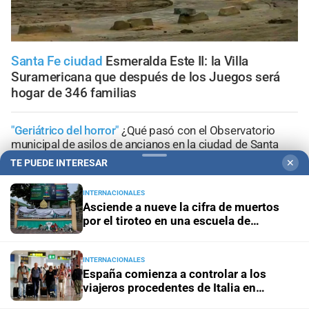
Santa Fe ciudad
Esmeralda Este II: la Villa
Suramericana que después de los Juegos será
hogar de 346 familias
"Geriátrico del horror"
¿Qué pasó con el Observatorio
municipal de asilos de ancianos en la ciudad de Santa
Fe?
TE PUEDE INTERESAR
✕
Ante el fenómeno de El Niño
El mapa que protege a
INTERNACIONALES
Asciende a nueve la cifra de muertos
Santa Fe del agua: dónde están los 54 puntos de
por el tiroteo en una escuela de
bombeo
Tailandia
Clima
Qué dice el pronóstico de este sábado en la ciudad
INTERNACIONALES
de Santa Fe
España comienza a controlar a los
viajeros procedentes de Italia en
aeropuertos y fronteras