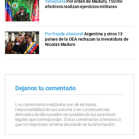
Venezuela
Por orden de Maduro, 150 mil
efectivos realizan ejercicios militares
Por fraude electoral
Argentina y otros 13
países de la OEA rechazan la investidura de
Nicolás Maduro
Dejanos tu comentario
Los comentarios realizados son de exclusiva
responsabilidad de sus autores y las consecuencias
derivadas de ellos pueden ser pasibles de las sanciones
legales que correspondan. Evitar comentarios ofensivos o
que no respondan al tema abordado en la información.