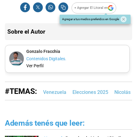
+ Agregar El Litoral en
Agregar a tus medios preferidos en Google
Sobre el Autor
Gonzalo Fracchia
Contenidos Digitales.
Ver Perfil
#TEMAS:
Venezuela
Elecciones 2025
Nicolás M
Además tenés que leer: