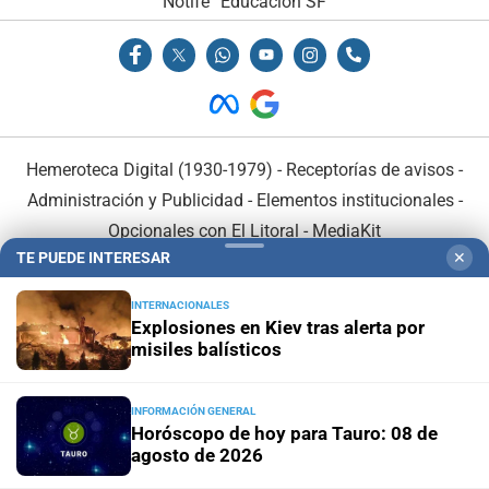
Notife
Educacion SF
Hemeroteca Digital (1930-1979)
-
Receptorías de avisos
-
Administración y Publicidad
-
Elementos institucionales
-
Opcionales con El Litoral
-
MediaKit
TE PUEDE INTERESAR
✕
El Litoral es miembro de:
INTERNACIONALES
Explosiones en Kiev tras alerta por
misiles balísticos
INFORMACIÓN GENERAL
En Asociación con:
Horóscopo de hoy para Tauro: 08 de
agosto de 2026