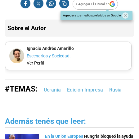
+ Agregar El Litoral en
Agregar a tus medios preferidos en Google
Sobre el Autor
Ignacio Andrés Amarillo
Escenarios y Sociedad.
Ver Perfil
#TEMAS:
Ucrania
Edición Impresa
Rusia
Además tenés que leer:
En la Unión Europea
Hungría bloqueó la ayuda