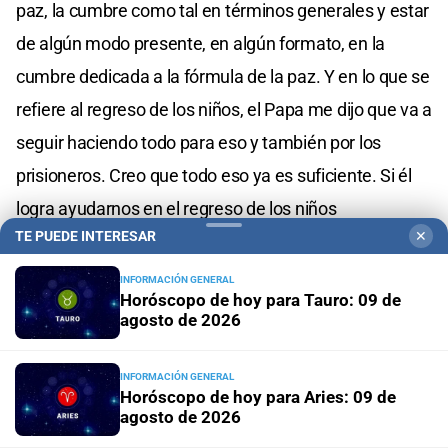
paz, la cumbre como tal en términos generales y estar
de algún modo presente, en algún formato, en la
cumbre dedicada a la fórmula de la paz. Y en lo que se
refiere al regreso de los niños, el Papa me dijo que va a
seguir haciendo todo para eso y también por los
prisioneros. Creo que todo eso ya es suficiente. Si él
logra ayudarnos en el regreso de los niños
TE PUEDE INTERESAR
✕
(deportados a Rusia) será suficiente. Si puede venir a
Ucrania, mejor todavía, pero si tuviéramos que elegir,
INFORMACIÓN GENERAL
Horóscopo de hoy para Tauro: 09 de
elegimos el regreso de los niños deportados. Yo me
agosto de 2026
hubiera concentrado en ello.
INFORMACIÓN GENERAL
Horóscopo de hoy para Aries: 09 de
MIRÁ TAMBIÉN
agosto de 2026