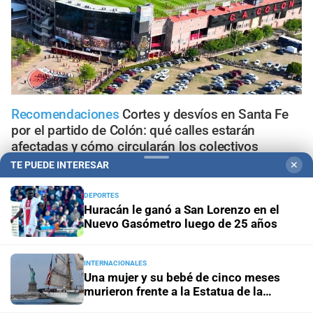
Recomendaciones
Cortes y desvíos en Santa Fe
por el partido de Colón: qué calles estarán
afectadas y cómo circularán los colectivos
TE PUEDE INTERESAR
✕
Municipalidad
Vacunación en Santa Fe: dónde y cuándo
aplican vacunas contra la gripe, neumonía, VSR y
DEPORTES
Huracán le ganó a San Lorenzo en el
coqueluche
Nuevo Gasómetro luego de 25 años
Actualización
Suben las multas en Santa Fe: cómo
quedarán los nuevos montos de las infracciones más
INTERNACIONALES
comunes
Una mujer y su bebé de cinco meses
murieron frente a la Estatua de la
Libertad