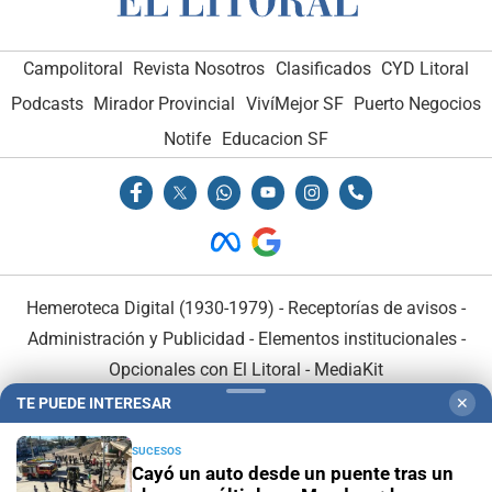
Campolitoral
Revista Nosotros
Clasificados
CYD Litoral
Podcasts
Mirador Provincial
VivíMejor SF
Puerto Negocios
Notife
Educacion SF
Hemeroteca Digital (1930-1979)
-
Receptorías de avisos
-
Administración y Publicidad
-
Elementos institucionales
-
Opcionales con El Litoral
-
MediaKit
TE PUEDE INTERESAR
✕
El Litoral es miembro de:
SUCESOS
Cayó un auto desde un puente tras un