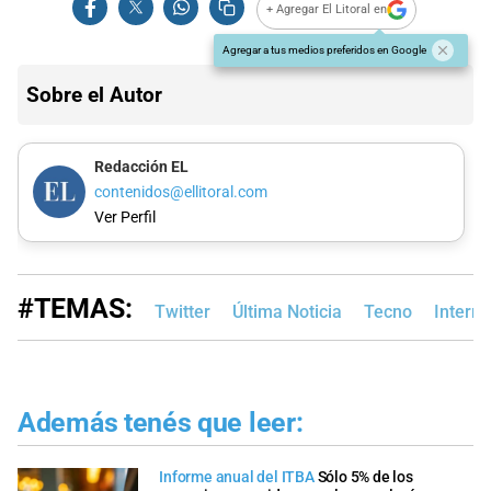
+ Agregar El Litoral en
Agregar a tus medios preferidos en Google
Sobre el Autor
Redacción EL
contenidos@ellitoral.com
Ver Perfil
#TEMAS:
Twitter
Última Noticia
Tecno
Interne
Además tenés que leer:
Informe anual del ITBA
Sólo 5% de los