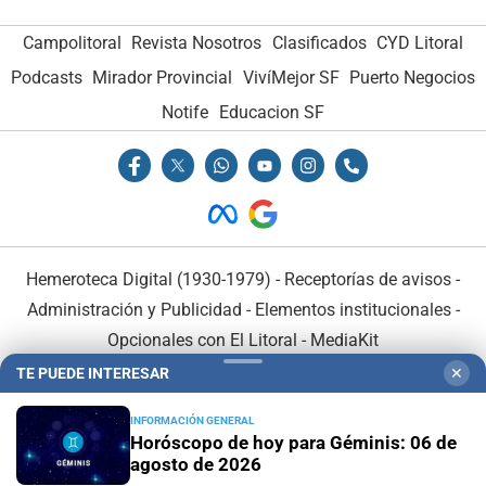
Campolitoral
Revista Nosotros
Clasificados
CYD Litoral
Podcasts
Mirador Provincial
VivíMejor SF
Puerto Negocios
Notife
Educacion SF
Hemeroteca Digital (1930-1979)
-
Receptorías de avisos
-
Administración y Publicidad
-
Elementos institucionales
-
Opcionales con El Litoral
-
MediaKit
TE PUEDE INTERESAR
✕
El Litoral es miembro de:
INFORMACIÓN GENERAL
Horóscopo de hoy para Géminis: 06 de
agosto de 2026