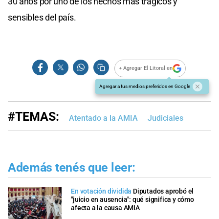
30 años por uno de los hechos más trágicos y
sensibles del país.
+ Agregar El Litoral en
Agregar a tus medios preferidos en Google
#TEMAS:
Atentado a la AMIA
Judiciales
Además tenés que leer:
En votación dividida
Diputados aprobó el
"juicio en ausencia": qué significa y cómo
afecta a la causa AMIA