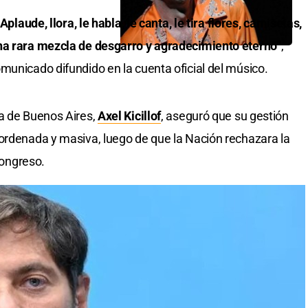
Aplaude, llora, le habla, le canta, le tira flores, camisetas,
na rara mezcla de desgarro y agradecimiento eterno”
,
municado difundido en la cuenta oficial del músico.
ia de Buenos Aires,
Axel Kicillof
, aseguró que su gestión
ordenada y masiva, luego de que la Nación rechazara la
Congreso.