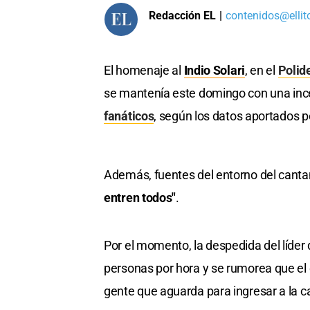
Redacción EL
|
contenidos@ellit
El homenaje al
Indio Solari
, en el
Polid
se mantenía este domingo con una inces
fanáticos
, según los datos aportados po
Además, fuentes del entorno del cantan
entren todos"
.
Por el momento, la despedida del líder
personas por hora y se rumorea que el 
gente que aguarda para ingresar a la ca